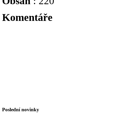
Obsah
: 220
Komentáře
Tadacip is indicated for th
Byl největší osobností sv
Niki Lauda, byl suprovej j
:evil: :evil: :evil: :evil: :ev
Poslední novinky