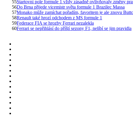
55
Startovní pole formule 1 vždy zásadně ovlivňovaly změny pra
56
Do Brna přijede vicemistr světa formule 1 Brazilec Massa
57
Monako může zamíchat pořadím, favoritem je ale znovu Butt
58
Renault také hrozí odchodem z MS formule 1
59
Federace FIA se hrozby Ferrari nezalekla
60
Ferrari se nepřihlásí do příští sezony F1, nelíbí se jim pravidla