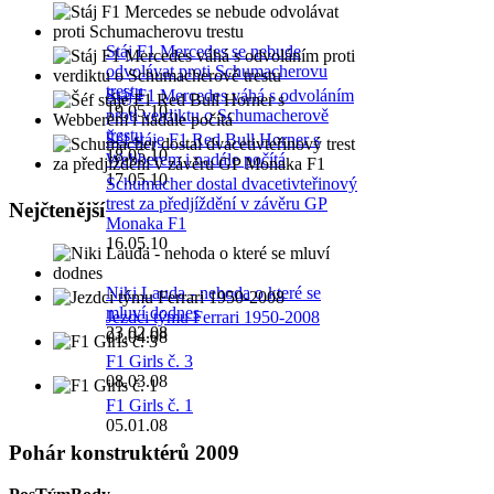
Stáj F1 Mercedes se nebude
odvolávat proti Schumacherovu
trestu
Stáj F1 Mercedes váhá s odvoláním
19.05.10
proti verdiktu o Schumacherově
trestu
Šéf stáje F1 Red Bull Horner s
18.05.10
Webberem i nadále počítá
17.05.10
Schumacher dostal dvacetivteřinový
trest za předjíždění v závěru GP
Nejčtenější
Monaka F1
16.05.10
Niki Lauda - nehoda o které se
mluví dodnes
Jezdci týmu Ferrari 1950-2008
23.02.08
01.04.08
F1 Girls č. 3
08.03.08
F1 Girls č. 1
05.01.08
Pohár konstruktérů 2009