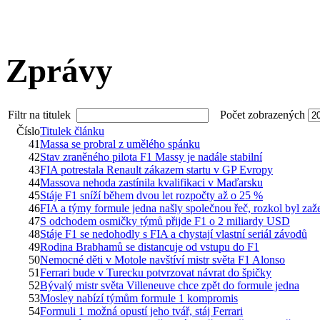
Zprávy
Filtr na titulek
Počet zobrazených
Číslo
Titulek článku
41
Massa se probral z umělého spánku
42
Stav zraněného pilota F1 Massy je nadále stabilní
43
FIA potrestala Renault zákazem startu v GP Evropy
44
Massova nehoda zastínila kvalifikaci v Maďarsku
45
Stáje F1 sníží během dvou let rozpočty až o 25 %
46
FIA a týmy formule jedna našly společnou řeč, rozkol byl za
47
S odchodem osmičky týmů přijde F1 o 2 miliardy USD
48
Stáje F1 se nedohodly s FIA a chystají vlastní seriál závodů
49
Rodina Brabhamů se distancuje od vstupu do F1
50
Nemocné děti v Motole navštíví mistr světa F1 Alonso
51
Ferrari bude v Turecku potvrzovat návrat do špičky
52
Bývalý mistr světa Villeneuve chce zpět do formule jedna
53
Mosley nabízí týmům formule 1 kompromis
54
Formuli 1 možná opustí jeho tvář, stáj Ferrari