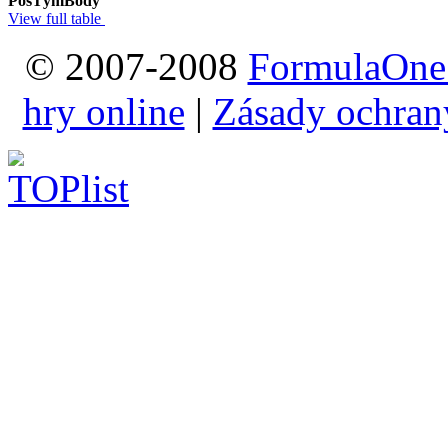
Pos
Tým
Body
View full table
© 2007-2008
FormulaOne
hry online
|
Zásady ochran