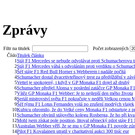
Zprávy
Filtr na titulek
Počet zobrazených
Číslo
Titulek článku
1
Stáj F1 Mercedes se nebude odvolávat proti Schumacherovu t
2
Stáj F1 Mercedes váhá s odvoláním proti verdiktu o Schumach
3
Šéf stáje F1 Red Bull Horner s Webberem i nadále počítá
4
Schumacher dostal dvacetivteřinový trest za předjíždění v z
5
Vettel je spokojený, i když v GP Monaka F1 dojel až druhý
6
Schumacher předjel Alonsa v poslední zatáčce GP Monaka F1,
7
Vítěz GP Monaka F1 Webber: Je to nejlepší den mého života
8
Seriál mistrovství světa F1 pokračuje v neděli Velkou cenou
9
Šéf týmu F1 Lotus Fernandes volá po zrušení modrých vlajek
10
Kubicu ohromilo, že do Velké ceny Monaka F1 odstartuje z p
11
Schumacher obvinil stájového kolegu Rosberga, že ho při kv
12
Mohl jsem získat pole position, litoval německý pilot stáje F
13
Australan Webber věří, že se mu v GP Monaka F1 povede zúroči
14
Pilot F1 Kovalainen utratil v charitativní aukci 300 tisíc eur