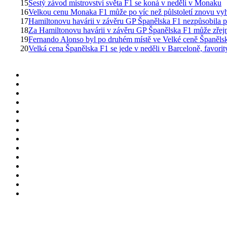
15
Šestý závod mistrovství světa F1 se koná v neděli v Monaku
16
Velkou cenu Monaka F1 může po víc než půlstoletí znovu vyh
17
Hamiltonovu havárii v závěru GP Španělska F1 nezpůsobila pn
18
Za Hamiltonovu havárii v závěru GP Španělska F1 může zře
19
Fernando Alonso byl po druhém místě ve Velké ceně Španělsk
20
Velká cena Španělska F1 se jede v neděli v Barceloně, favorit