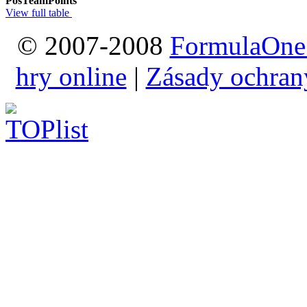
Pos
Team
Points
View full table
© 2007-2008
FormulaOne
hry online
|
Zásady ochran