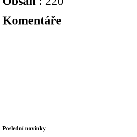
Obsah
: 220
Komentáře
Tadacip is indicated for th
Byl největší osobností sv
Niki Lauda, byl suprovej j
:evil: :evil: :evil: :evil: :ev
Poslední novinky