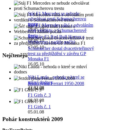
Stáj F1 Mercedes se nebude
odvolávat proti Schumacherovu
trestu
Stáj F1 Mercedes váhá s odvoláním
19.05.10
proti verdiktu o Schumacherově
trestu
Šéf stáje F1 Red Bull Horner s
18.05.10
Webberem i nadále počítá
17.05.10
Schumacher dostal dvacetivteřinový
trest za předjíždění v závěru GP
Nejčtenější
Monaka F1
16.05.10
Niki Lauda - nehoda o které se
mluví dodnes
Jezdci týmu Ferrari 1950-2008
23.02.08
01.04.08
F1 Girls č. 3
08.03.08
F1 Girls č. 1
05.01.08
Pohár konstruktérů 2009