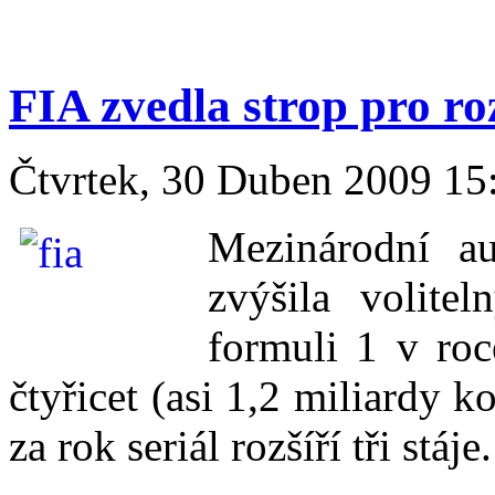
FIA zvedla strop pro ro
Čtvrtek, 30 Duben 2009 1
Mezinárodní a
zvýšila volite
formuli 1 v roc
čtyřicet (asi 1,2 miliardy k
za rok seriál rozšíří tři stáje.