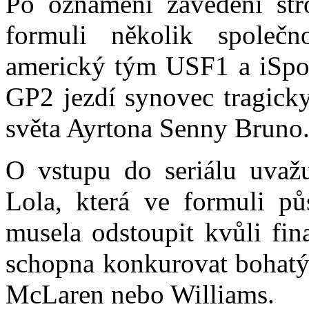
Po oznámení zavedení str
formuli několik společn
americký tým USF1 a iSport
GP2 jezdí synovec tragicky
světa Ayrtona Senny Bruno
O vstupu do seriálu uvažu
Lola, která ve formuli pů
musela odstoupit kvůli fi
schopna konkurovat bohatý
McLaren nebo Williams.