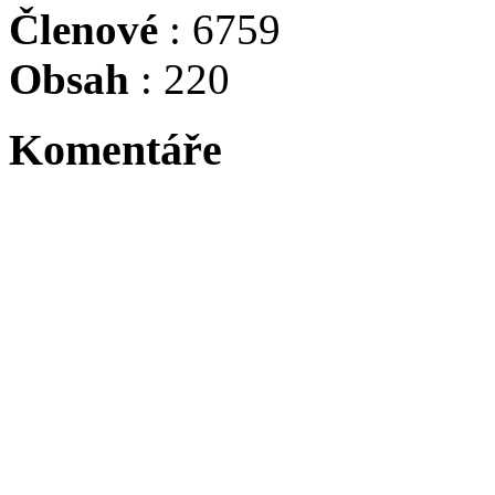
Členové
: 6759
Obsah
: 220
Komentáře
Tadacip is indicated for th
Byl největší osobností sv
Niki Lauda, byl suprovej j
:evil: :evil: :evil: :evil: :ev