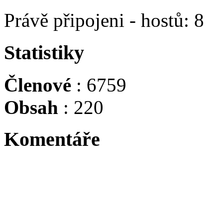
Právě připojeni - hostů: 8
Statistiky
Členové
: 6759
Obsah
: 220
Komentáře
Tadacip is indicated for th
Byl největší osobností sv