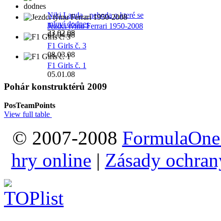
Niki Lauda - nehoda o které se
mluví dodnes
Jezdci týmu Ferrari 1950-2008
23.02.08
01.04.08
F1 Girls č. 3
08.03.08
F1 Girls č. 1
05.01.08
Pohár konstruktérů 2009
Pos
Team
Points
View full table
© 2007-2008
FormulaOne
hry online
|
Zásady ochran